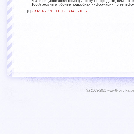
Квалифицированная помощь в покупке, продаже, обмене кв
100% результат, более подробная информация по телефон
[1]
2
3
4
5
6
7
8
9
10
11
12
13
14
15
16
17
(c) 2009-2026
www.64o.ru
Разра