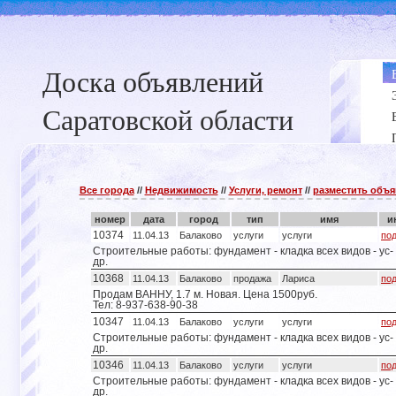
Доска объявлений
Саратовской области
Все города
//
Недвижимость
//
Услуги, ремонт
//
разместить объ
номер
дата
город
тип
имя
и
10374
11.04.13
Балаково
услуги
услуги
по
Строительные работы: фундамент - кладка всех видов - ус- 
др.
10368
11.04.13
Балаково
продажа
Лариса
по
Продам ВАННУ, 1.7 м. Новая. Цена 1500руб.
Тел: 8-937-638-90-38
10347
11.04.13
Балаково
услуги
услуги
по
Строительные работы: фундамент - кладка всех видов - ус- 
др.
10346
11.04.13
Балаково
услуги
услуги
по
Строительные работы: фундамент - кладка всех видов - ус- 
др.