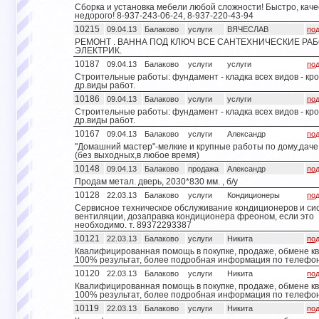
Сборка и установка мебели любой сложности! Быстро, каче
недорого! 8-937-243-06-24, 8-937-220-43-94
10215
09.04.13
Балаково
услуги
ВЯЧЕСЛАВ
по
РЕМОНТ . ВАННА ПОД КЛЮЧ ВСЕ САНТЕХНИЧЕСКИЕ РАБ
ЭЛЕКТРИК.
10187
09.04.13
Балаково
услуги
услуги
по
Строительные работы: фундамент - кладка всех видов - кро
др.виды работ.
10186
09.04.13
Балаково
услуги
услуги
по
Строительные работы: фундамент - кладка всех видов - кро
др.виды работ.
10167
09.04.13
Балаково
услуги
Александр
по
"Домашний мастер"-мелкие и крупные работы по дому,даче
(без выходных,в любое время)
10148
09.04.13
Балаково
продажа
Александр
по
Продам метал. дверь, 2030*830 мм. , б/у
10128
22.03.13
Балаково
услуги
Кондиционеры
по
Сервисное техническое обслуживание кондиционеров и си
вентиляции, дозаправка кондиционера фреоном, если это
необходимо. т. 89372293387
10121
22.03.13
Балаково
услуги
Никита
по
Квалифицированная помощь в покупке, продаже, обмене кв
100% результат, более подробная информация по телефон
10120
22.03.13
Балаково
услуги
Никита
по
Квалифицированная помощь в покупке, продаже, обмене кв
100% результат, более подробная информация по телефон
10119
22.03.13
Балаково
услуги
Никита
по