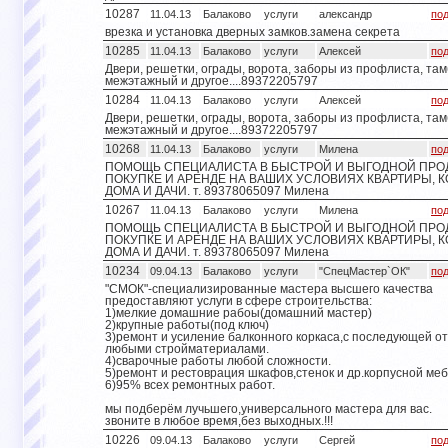
10287
11.04.13
Балаково
услуги
александр
по
врезка и установка дверных замков.замена секрета
10285
11.04.13
Балаково
услуги
Алексей
по
Двери, решетки, ограды, ворота, заборы из профлиста, та
межэтажный и другое....89372205797
10284
11.04.13
Балаково
услуги
Алексей
по
Двери, решетки, ограды, ворота, заборы из профлиста, та
межэтажный и другое....89372205797
10268
11.04.13
Балаково
услуги
Милена
по
ПОМОЩЬ СПЕЦИАЛИСТА В БЫСТРОЙ И ВЫГОДНОЙ ПРО
ПОКУПКЕ И АРЕНДЕ НА ВАШИХ УСЛОВИЯХ КВАРТИРЫ, 
ДОМА И ДАЧИ. т. 89378065097 Милена
10267
11.04.13
Балаково
услуги
Милена
по
ПОМОЩЬ СПЕЦИАЛИСТА В БЫСТРОЙ И ВЫГОДНОЙ ПРО
ПОКУПКЕ И АРЕНДЕ НА ВАШИХ УСЛОВИЯХ КВАРТИРЫ, 
ДОМА И ДАЧИ. т. 89378065097 Милена
10234
09.04.13
Балаково
услуги
"СпецМастер`ОК"
по
"СМОК"-специализированные мастера высшего качества
предоставляют услуги в сфере строительства:
1)мелкие домашние рабоы(домашний мастер)
2)крупные работы(под ключ)
3)ремонт и усиление балконного коркаса,с последующей о
любыми стройматериалами.
4)сварочные работы любой сложности.
5)ремонт и рестоврация шкафов,стенок и др.корпусной меб
6)95% всех ремонтных работ.
мы подберём лучьшего,универсального мастера для вас.
звоните в любое время,без выходных.!!!
10226
09.04.13
Балаково
услуги
Сергей
по