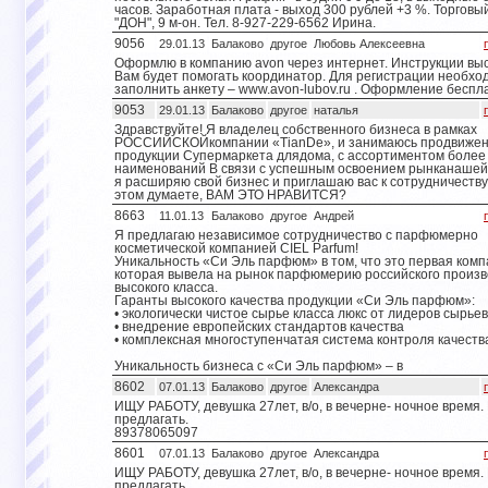
часов. Заработная плата - выход 300 рублей +3 %. Торговы
"ДОН", 9 м-он. Тел. 8-927-229-6562 Ирина.
9056
29.01.13
Балаково
другое
Любовь Алексеевна
Оформлю в компанию avon через интернет. Инструкции вы
Вам будет помогать координатор. Для регистрации необхо
заполнить анкету – www.avon-lubov.ru . Оформление беспл
9053
29.01.13
Балаково
другое
наталья
Здравствуйте! Я владелец собственного бизнеса в рамках
РОССИЙСКОЙкомпании «TianDe», и занимаюсь продвиже
продукции Супермаркета длядома, с ассортиментом более
наименований В связи с успешным освоением рынканашей
я расширяю свой бизнес и приглашаю вас к сотрудничеству
этом думаете, ВАМ ЭТО НРАВИТСЯ?
8663
11.01.13
Балаково
другое
Андрей
Я предлагаю независимое сотрудничество с парфюмерно
косметической компанией CIEL Parfum!
Уникальность «Си Эль парфюм» в том, что это первая комп
которая вывела на рынок парфюмерию российского произв
высокого класса.
Гаранты высокого качества продукции «Си Эль парфюм»:
• экологически чистое сырье класса люкс от лидеров сырье
• внедрение европейских стандартов качества
• комплексная многоступенчатая система контроля качеств
Уникальность бизнеса с «Си Эль парфюм» – в
8602
07.01.13
Балаково
другое
Александра
ИЩУ РАБОТУ, девушка 27лет, в/о, в вечерне- ночное время.
предлагать.
89378065097
8601
07.01.13
Балаково
другое
Александра
ИЩУ РАБОТУ, девушка 27лет, в/о, в вечерне- ночное время.
предлагать.