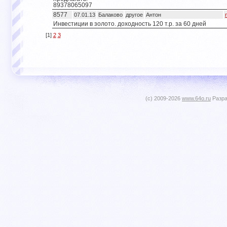
89378065097
8577
07.01.13
Балаково
другое
Антон
Инвестиции в золото. доходность 120 т.р. за 60 дней
[1]
2
3
(c) 2009-2026
www.64o.ru
Разра