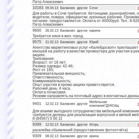
Петр Алексеевич
10183
09.04.13
Балаково
другое
Сочи
Для работы в Сочи требуются: бетонщики, разнорабочие, о
водители, повара. официантки, кухонные рабочие. Прожив
питание- предоставляется. Оплата от 40000руб. Тел.: 8-928
Петр Алексеевич
9600
26.02.13
Балаково
другое
карина
Требуется няня в жил. город.
9575
21.02.13
Балаково
другое
Юрий
Агентство маркетинговых услуг «Калейдоскоп» приглашает
юношей на работу в качестве промоутера для участия в р
акциях.
Требования:
Возраст: от 18 лет;
Размер одежды: 42-46;
Рост от 165;
Привлекательная внешность;
Ответственность;
Коммуникабельность;
Опыт участия в промо-акциях приветствуется.
Рабочий день: 4 часа.
Оплата почасовая.
Резюме направлять на почтовый адрес в контактных данны
Мебельная
9401
12.02.13
Балаково
другое
компания"ДУКО&q
Для взаимо выгодного сотрудничества мебельной компании
требуются дилеры для реализации корпусной и мягкой ме
8 (84567) 5 00 11
9399
12.02.13
Балаково
другое
Игорь
расклейка обьявлений (предоставление фотоотчёта)
9309
08.02.13
Балаково
другое
ирина