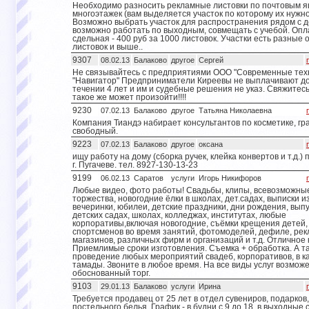
Необходимо разносить рекламные листовки по почтовым 
многоэтажек (вам выделяется участок по которому их нужно
Возможно выбрать участок для распространения рядом с 
возможно работать по выходным, совмещать с учебой. Опл
сдельная - 400 руб за 1000 листовок. Участки есть разные 
листовок и выше..
9307
08.02.13
Балаково
другое
Сергей
Не связывайтесь с предприятиями ООО "Современные техн
"Навигатор" Предприниматели Киреевы не выплачивают до
течении 4 лет и им и судебные решения не указ. Свяжитесь
такое же может произойти!!!!
9230
07.02.13
Балаково
другое
Татьяна Николаевна
Компания Тиандэ набирает консультантов по косметике, гр
свободный.
9223
07.02.13
Балаково
другое
оксана
ищу работу на дому (сборка ручек, клейка конвертов и т.д.)
г. Пугачеве. тел. 8927-130-13-23
9199
06.02.13
Саратов
услуги
Игорь Никифоров
Любые видео, фото работы! Свадьбы, клипы, всевозможны
торжества, новогодние ёлки в школах, дет.садах, выписки и
вечеринки, юбилеи, детские праздники, дни рождения, вып
детских садах, школах, колледжах, институтах, любые
корпоративы,включая новогодние, съëмки крещения детей,
спортсменов во время занятий, фотомоделей, дефиле, ре
магазинов, различных фирм и организаций и т.д. Отличное 
Приемлимые сроки изготовления. Съемка + обработка. А т
проведение любых мероприятий свадеб, корпоративов, в к
тамады. Звоните в любое время. На все виды услуг возмож
обоснованный торг.
9103
29.01.13
Балаково
услуги
Ирина
Требуется продавец от 25 лет в отдел сувениров, подарков,
постельного белья. График - в будни с 9 до 18, в выходные с