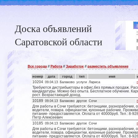
Доска объявлений
Саратовской области
Все города
//
Работа
//
Заработок
//
разместить объявление
номер
дата
город
тип
имя
10204
09.04.13
Балаково
услуги
Лариса
Требуются дистрибьюторы в офис,без прямых продаж. Рас
кандидатуры. Можно без опыта. Бесплатное обучение. Ка
рост. Возрастающий доход.
10189
09.04.13
Балаково
другое
Сочи
Для работы в Сочи требуются: бетонщики, разнорабочие, о
водители, повара. официантки, кухонные рабочие. Прожив
питание- предоставляется. Оплата от 40000руб. Тел.: 8-928
Петр Алексеевич
10185
09.04.13
Балаково
другое
Сочи
Для работы в Сочи требуются: бетонщики, разнорабочие, о
водители, повара. официантки, кухонные рабочие. Прожив
питание- предоставляется. Оплата от 40000руб. Тел.: 8-928