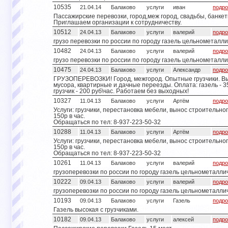
10535
21.04.14
Балаково
услуги
иван
подро
Пассажирские перевозки, город,меж город, свадьбы, банкет
Приглашаем организации к сотрудничеству.
10512
24.04.13
Балаково
услуги
валерий
подро
грузо перевозки по россии по городу газель цельнометалл
10482
24.04.13
Балаково
услуги
валерий
подро
грузо перевозки по россии по городу газель цельнометалл
10475
24.04.13
Балаково
услуги
Александр
подро
ГРУЗОПЕРЕВОЗКИ! Город, межгород. Опытные грузчики. В
мусора, квартирные и дачные переезды. Оплата: газель - 35
грузчик - 200 руб\час. Работаем без выходных!
10327
11.04.13
Балаково
услуги
Артём
подро
Услуги: грузчики, перестановка мебели, вынос строительног
150р в час.
Обращаться по тел: 8-937-223-50-32
10288
11.04.13
Балаково
услуги
Артём
подро
Услуги: грузчики, перестановка мебели, вынос строительног
150р в час.
Обращаться по тел: 8-937-223-50-32
10261
11.04.13
Балаково
услуги
валерий
подро
грузоперевозки по россии по городу газель цельнометалли
10222
09.04.13
Балаково
услуги
валерий
подро
грузоперевозки по россии по городу газель цельнометалли
10193
09.04.13
Балаково
услуги
Газель
подро
Газель высокая с грузчиками.
10182
09.04.13
Балаково
услуги
алексей
подро