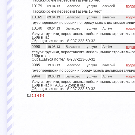
Пассажирские перевозки Газель 15 мест
10179
09.04.13
Балаково
услуги
алексей
подро
Пассажирские перевозки Газель 15 мест
10165
09.04.13
Балаково
услуги
валерий
подро
грузоперевозки по россии по городу газель цельнометалли
10140
09.04.13
Балаково
услуги
Артём
подро
Услуги: грузчики, перестановка мебели, вынос строительног
150р в час.
Обращаться по тел: 8-937-223-50-32
9990
19.03.13
Балаково
услуги
Артём
подро
Услуги: грузчики, перестановка мебели, вынос строительног
150р в час.
Обращаться по тел: 8-937-223-50-32
9985
19.03.13
Балаково
услуги
валерий
подро
грузоперевозки по россии и городу газель цельнометаллич
9944
19.03.13
Балаково
услуги
Артём
подро
Услуги: грузчики, перестановка мебели, вынос строительног
150р в час и ГАЗЕЛЬ 250р в час.
Обращаться по тел: 8-937-223-50-32
[1]
2
3
4
5
6