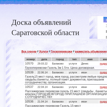
Доска объявлений
Саратовской области
Все города
//
Услуги
//
Грузоперевозки
//
разместить объявление
номер
дата
город
тип
имя
ин
10570
29.03.22
Балаково
услуги
Денис
подро
Грузоперевозки Газель 3м 1.5тн. Цена договорная.
10539
22.06.14
Балаково
услуги
иван
подро
Газель15 мест город, меж город, рассмотрим любые предл
свадьбы,банкеты, полный пакет документов, приглашаем
сотрудничеству, организации.
10537
22.04.14
Балаково
услуги
иван
подро
Пассажирские перевозки газель 15 мест (свадьбы , банкеты
юбилеи,ГОРОД,МЕЖГОРОД) ПРИГЛАШАЕМ ОРГАНИЗАЦИИ
СОТРУДНИЧЕСТВУ.
10536
21.04.14
Балаково
услуги
иван
подро
Пассажирские перевозки Газель 15-мест