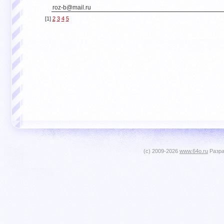
roz-b@mail.ru
[1]
2
3
4
5
(c) 2009-2026
www.64o.ru
Разра