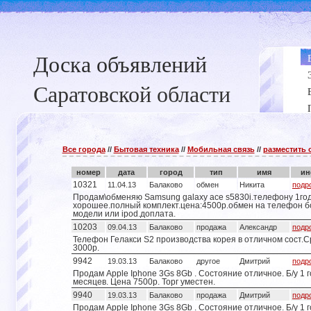
Доска объявлений
Саратовской области
Все города
//
Бытовая техника
//
Мобильная связь
//
разместить
номер
дата
город
тип
имя
ин
10321
11.04.13
Балаково
обмен
Никита
подр
Продам\обменяю Samsung galaxy ace s5830i.телефону 1го
хорошее.полный комплект.цена:4500р.обмен на телефон б
модели или ipod.доплата.
10203
09.04.13
Балаково
продажа
Александр
подр
Телефон Гелакси S2 производства корея в отличном сост.С
3000р.
9942
19.03.13
Балаково
другое
Дмитрий
подр
Продам Apple Iphone 3Gs 8Gb . Состояние отличное. Б/у 1 г
месяцев. Цена 7500р. Торг уместен.
9940
19.03.13
Балаково
продажа
Дмитрий
подр
Продам Apple Iphone 3Gs 8Gb . Состояние отличное. Б/у 1 г