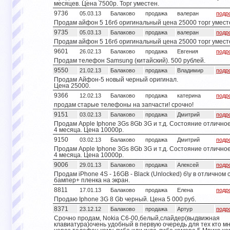
месяцев. Цена 7500р. Торг уместен.
9736
05.03.13
Балаково
продажа
валеран
подр
Продам айфон 5 16гб оригинальный цена 25000 торг умест
9735
05.03.13
Балаково
продажа
валеран
подр
Продам айфон 5 16гб оригинальный цена 25000 торг умест
9601
26.02.13
Балаково
продажа
Евгения
подр
Продам телефон Samsung (китайский). 500 рублей.
9550
21.02.13
Балаково
продажа
Владимир
подр
Продам Айфон-5 новый черный оригинал.
Цена 25000.
9366
12.02.13
Балаково
продажа
катерина
подр
продам старые телефоны на запчасти! срочно!
9151
03.02.13
Балаково
продажа
Дмитрий
подр
Продам Apple Iphone 3Gs 8Gb 3G и т.д. Состояние отличное.
4 месяца. Цена 10000р.
9150
03.02.13
Балаково
продажа
Дмитрий
подр
Продам Apple Iphone 3Gs 8Gb 3G и т.д. Состояние отличное.
4 месяца. Цена 10000р.
9006
29.01.13
Балаково
продажа
Алексей
подр
Продам iPhone 4S - 16GB - Black (Unlocked) б\у в отличном 
бампер+ пленка на экран.
8811
17.01.13
Балаково
продажа
Елена
подр
Продаю Iphone 3G 8 Gb черный. Цена 5 000 руб.
8371
23.12.12
Балаково
продажа
Артур
подр
Срочно продам, Nokia C6-00,белый,слайдер(выдвижная
клавиатура)очень удобный в первую очередь для тех кто м