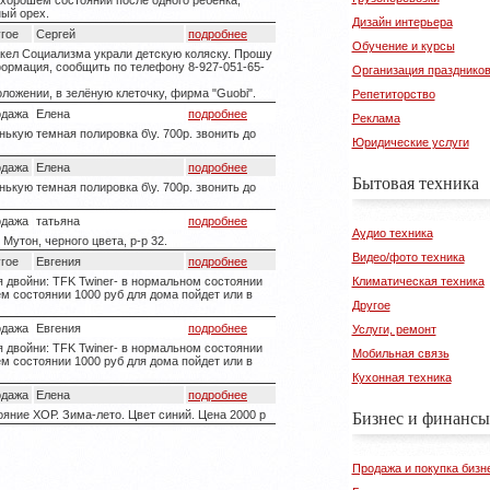
 хорошем состоянии после одного ребенка,
ный орех.
Дизайн интерьера
гое
Сергей
подробнее
Обучение и курсы
акел Социализма украли детскую коляску. Прошу
нформация, сообщить по телефону 8-927-051-65-
Организация празднико
ложении, в зелёную клеточку, фирма "Guobi".
Репетиторство
одажа
Елена
подробнее
Реклама
ькую темная полировка б\у. 700р. звонить до
Юридические услуги
одажа
Елена
подробнее
Бытовая техника
ькую темная полировка б\у. 700р. звонить до
одажа
татьяна
подробнее
Аудио техника
Мутон, черного цвета, р-р 32.
Видео/фото техника
гое
Евгения
подробнее
я двойни: TFK Twiner- в нормальном состоянии
Климатическая техника
нем состоянии 1000 руб для дома пойдет или в
Другое
одажа
Евгения
подробнее
Услуги, ремонт
я двойни: TFK Twiner- в нормальном состоянии
Мобильная связь
нем состоянии 1000 руб для дома пойдет или в
Кухонная техника
одажа
Елена
подробнее
Бизнес и финансы
яние ХОР. Зима-лето. Цвет синий. Цена 2000 р
Продажа и покупка бизн