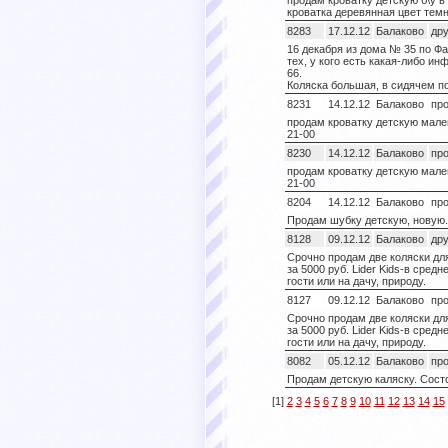
продам кроватку детскую б\у в
кроватка деревянная цвет тем
8283
17.12.12
Балаково
дру
16 декабря из дома № 35 по Ф
тех, у кого есть какая-либо и
66.
Коляска большая, в сидячем по
8231
14.12.12
Балаково
пр
продам кроватку детскую мален
21-00
8230
14.12.12
Балаково
пр
продам кроватку детскую мален
21-00
8204
14.12.12
Балаково
пр
Продам шубку детскую, новую. 
8128
09.12.12
Балаково
дру
Срочно продам две коляски дл
за 5000 руб. Lider Kids-в сред
гости или на дачу, природу.
8127
09.12.12
Балаково
пр
Срочно продам две коляски дл
за 5000 руб. Lider Kids-в сред
гости или на дачу, природу.
8082
05.12.12
Балаково
пр
Продам детскую каляску. Состо
[1]
2
3
4
5
6
7
8
9
10
11
12
13
14
15