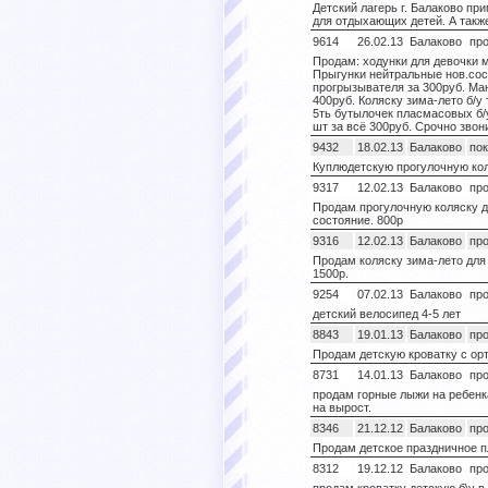
Детский лагерь г. Балаково пр
для отдыхающих детей. А также 
9614
26.02.13
Балаково
пр
Продам: ходунки для девочки 
Прыгунки нейтральные нов.сос
прогрызывателя за 300руб. Ма
400руб. Коляску зима-лето б/у 
5ть бутылочек пласмасовых б/
шт за всё 300руб. Срочно звон
9432
18.02.13
Балаково
по
Куплюдетскую прогулочную ко
9317
12.02.13
Балаково
пр
Продам прогулочную коляску д
состояние. 800р
9316
12.02.13
Балаково
пр
Продам коляску зима-лето для
1500р.
9254
07.02.13
Балаково
пр
детский велосипед 4-5 лет
8843
19.01.13
Балаково
пр
Продам детскую кроватку с ор
8731
14.01.13
Балаково
пр
продам горные лыжи на ребенка 
на вырост.
8346
21.12.12
Балаково
пр
Продам детское праздничное пл
8312
19.12.12
Балаково
пр