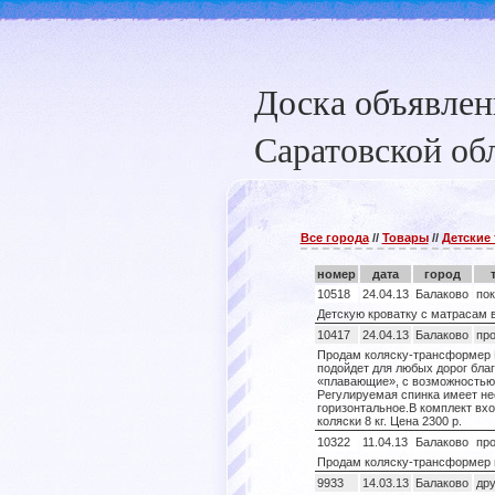
Доска объявле
Саратовской об
Все города
//
Товары
//
Детские
номер
дата
город
10518
24.04.13
Балаково
по
Детскую кроватку с матрасам в
10417
24.04.13
Балаково
пр
Продам коляску-трансформер P
подойдет для любых дорог бла
«плавающие», с возможностью
Регулируемая спинка имеет не
горизонтальное.В комплект вх
коляски 8 кг. Цена 2300 р.
10322
11.04.13
Балаково
пр
Продам коляску-трансформер 
9933
14.03.13
Балаково
дру