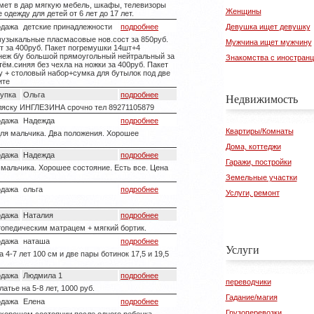
имет в дар мягкую мебель, шкафы, телевизоры
Женщины
одежду для детей от 6 лет до 17 лет.
одажа
детские принадлежности
подробнее
Девушка ищет девушку
музыкальные пласмасовые нов.сост за 850руб.
Мужчина ищет мужчину
т за 400руб. Пакет погремушки 14шт+4
неж б/у большой прямоугольный нейтральный за
Знакомства с иностран
тём.синяя без чехла на ножки за 400руб. Пакет
у + столовый набор+сумка для бутылок под две
ите
купка
Ольга
подробнее
Недвижимость
ляску ИНГЛЕЗИНА срочно тел 89271105879
одажа
Надежда
подробнее
Квартиры/Комнаты
ля мальчика. Два положения. Хорошее
Дома, коттеджи
одажа
Надежда
подробнее
Гаражи, постройки
 мальчика. Хорошее состояние. Есть все. Цена
Земельные участки
одажа
ольга
подробнее
Услуги, ремонт
одажа
Наталия
подробнее
топедическим матрацем + мягкий бортик.
одажа
наташа
подробнее
Услуги
4-7 лет 100 см и две пары ботинок 17,5 и 19,5
одажа
Людмила 1
подробнее
переводчики
атье на 5-8 лет, 1000 руб.
Гадание/магия
одажа
Елена
подробнее
Грузоперевозки