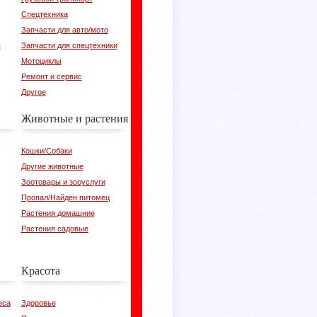
Спецтехника
Запчасти для авто/мото
в
Запчасти для спецтехники
Мотоциклы
Ремонт и сервис
Другое
Животные и растения
Кошки/Собаки
Другие животные
Зоотовары и зооуслуги
Пропал/Найден питомец
Растения домашние
Растения садовые
Красота
еса
Здоровье