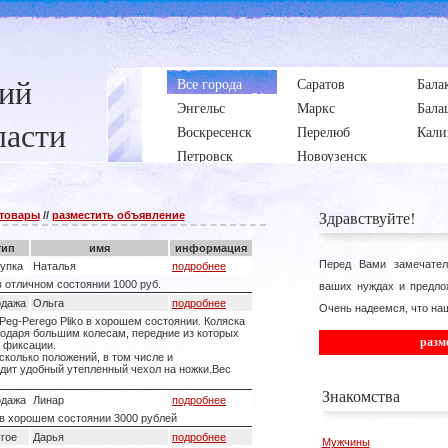
ний
Все города
Саратов
Бала
Энгельс
Маркс
Бала
ласти
Воскресенск
Перелюб
Кали
Петровск
Новоузенск
Здравствуйте!
 товары
//
разместить объявление
тип
имя
информация
Перед Вами замечател
купка
Наталья
подробнее
 отличном состоянии 1000 руб.
ваших нуждах и предло
одажа
Ольга
подробнее
Очень надеемся, что наш
eg-Perego Pliko в хорошем состоянии. Коляска
годаря большим колесам, передние из которых
разм
 фиксации.
сколько положений, в том числе и
одит удобный утепленный чехол на ножки.Вес
Знакомства
одажа
Линар
подробнее
в хорошем состоянии 3000 рублей
гое
Дарья
подробнее
Мужчины