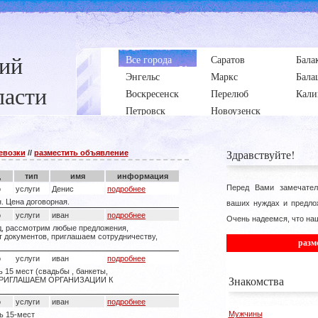
ний
Все города
Саратов
Бала
Энгельс
Маркс
Бала
ласти
Воскресенск
Перелюб
Кали
Петровск
Новоузенск
Здравствуйте!
евозки
//
разместить объявление
д
тип
имя
информация
Перед Вами замечател
о
услуги
Денис
подробнее
н. Цена договорная.
ваших нуждах и предло
о
услуги
иван
подробнее
Очень надеемся, что наш
од, рассмотрим любые предложения,
т документов, приглашаем сотрудничеству,
разм
о
услуги
иван
подробнее
 15 мест (свадьбы , банкеты,
Знакомства
ПРИГЛАШАЕМ ОРГАНИЗАЦИИ К
о
услуги
иван
подробнее
Мужчины
ь 15-мест