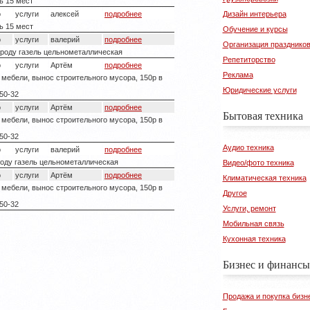
ь 15 мест
о
услуги
алексей
подробнее
Дизайн интерьера
ь 15 мест
Обучение и курсы
о
услуги
валерий
подробнее
Организация празднико
ороду газель цельнометаллическая
Репетиторство
о
услуги
Артём
подробнее
Реклама
а мебели, вынос строительного мусора, 150р в
Юридические услуги
50-32
о
услуги
Артём
подробнее
Бытовая техника
а мебели, вынос строительного мусора, 150р в
50-32
Аудио техника
о
услуги
валерий
подробнее
роду газель цельнометаллическая
Видео/фото техника
о
услуги
Артём
подробнее
Климатическая техника
а мебели, вынос строительного мусора, 150р в
Другое
50-32
Услуги, ремонт
Мобильная связь
Кухонная техника
Бизнес и финансы
Продажа и покупка бизн