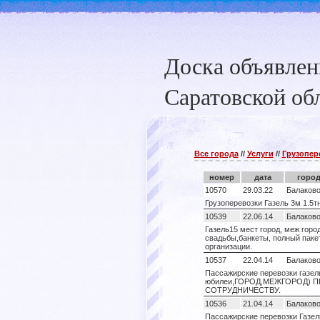
Доска объявле
Саратовской об
Все города
//
Услуги
//
Грузопер
номер
дата
горо
10570
29.03.22
Балаков
Грузоперевозки Газель 3м 1.5т
10539
22.06.14
Балаков
Газель15 мест город, меж гор
свадьбы,банкеты, полный паке
организации.
10537
22.04.14
Балаков
Пассажирские перевозки газель
юбилеи,ГОРОД,МЕЖГОРОД) 
СОТРУДНИЧЕСТВУ.
10536
21.04.14
Балаков
Пассажирские перевозки Газел