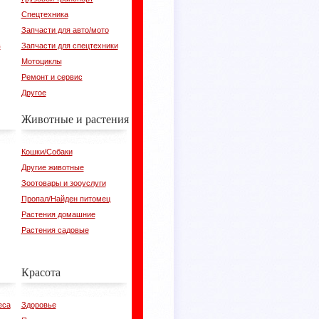
Спецтехника
Запчасти для авто/мото
в
Запчасти для спецтехники
Мотоциклы
Ремонт и сервис
Другое
Животные и растения
Кошки/Собаки
Другие животные
Зоотовары и зооуслуги
Пропал/Найден питомец
Растения домашние
Растения садовые
Красота
еса
Здоровье