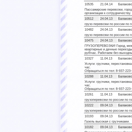
10535
21.04.14
Балаков
Пассажирские перевозки, горо
организации к сотрудничеству.
10512
24.04.13
Балаков
грузо перевозки по россии по 
10482
24.04.13
Балаков
грузо перевозки по россии по 
10475
24.04.13
Балаков
ГРУЗОПЕРЕВОЗКИ! Город, межг
квартирные и дачные переезды. 
руб\час. Работаем без выходн
10327
11.04.13
Балаков
Услуги: грузчики, перестановк
час.
Обращаться по тел: 8-937-223-
10288
11.04.13
Балаков
Услуги: грузчики, перестановк
час.
Обращаться по тел: 8-937-223-
10261
11.04.13
Балаков
грузоперевозки по россии по г
10222
09.04.13
Балаков
грузоперевозки по россии по г
10193
09.04.13
Балаков
Газель высокая с грузчиками.
10182
09.04.13
Балаков