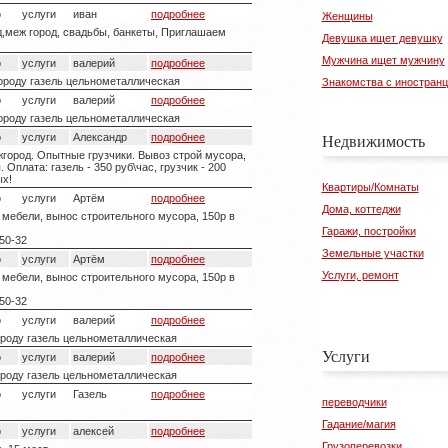
о
услуги
иван
подробнее
Женщины
д,меж город, свадьбы, банкеты, Приглашаем
Девушка ищет девушку
Мужчина ищет мужчину
о
услуги
валерий
подробнее
городу газель цельнометаллическая
Знакомства с иностран
о
услуги
валерий
подробнее
городу газель цельнометаллическая
Недвижимость
о
услуги
Александр
подробнее
ород. Опытные грузчики. Вывоз строй мусора,
Оплата: газель - 350 руб\час, грузчик - 200
ых!
Квартиры/Комнаты
о
услуги
Артём
подробнее
Дома, коттеджи
а мебели, вынос строительного мусора, 150р в
Гаражи, постройки
50-32
Земельные участки
о
услуги
Артём
подробнее
Услуги, ремонт
а мебели, вынос строительного мусора, 150р в
50-32
о
услуги
валерий
подробнее
ороду газель цельнометаллическая
Услуги
о
услуги
валерий
подробнее
ороду газель цельнометаллическая
о
услуги
Газель
подробнее
переводчики
Гадание/магия
о
услуги
алексей
подробнее
Грузоперевозки