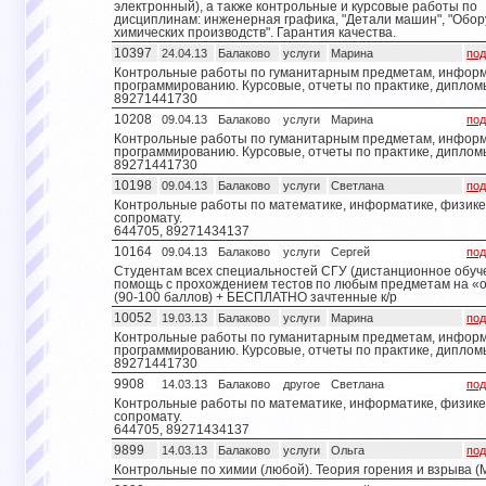
электронный), а также контрольные и курсовые работы по
дисциплинам: инженерная графика, "Детали машин", "Обо
химических производств". Гарантия качества.
10397
24.04.13
Балаково
услуги
Марина
под
Контрольные работы по гуманитарным предметам, информ
программированию. Курсовые, отчеты по практике, диплом
89271441730
10208
09.04.13
Балаково
услуги
Марина
под
Контрольные работы по гуманитарным предметам, информ
программированию. Курсовые, отчеты по практике, диплом
89271441730
10198
09.04.13
Балаково
услуги
Светлана
под
Контрольные работы по математике, информатике, физике,
сопромату.
644705, 89271434137
10164
09.04.13
Балаково
услуги
Сергей
под
Студентам всех специальностей СГУ (дистанционное обуч
помощь с прохождением тестов по любым предметам на «
(90-100 баллов) + БЕСПЛАТНО зачтенные к/р
10052
19.03.13
Балаково
услуги
Марина
под
Контрольные работы по гуманитарным предметам, информ
программированию. Курсовые, отчеты по практике, диплом
89271441730
9908
14.03.13
Балаково
другое
Светлана
под
Контрольные работы по математике, информатике, физике,
сопромату.
644705, 89271434137
9899
14.03.13
Балаково
услуги
Ольга
под
Контрольные по химии (любой). Теория горения и взрыва (