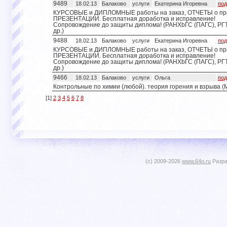
9489
18.02.13
Балаково
услуги
Екатерина Игоревна
под
КУРСОВЫЕ и ДИПЛОМНЫЕ работы на заказ, ОТЧЕТЫ о пра
ПРЕЗЕНТАЦИИ. Бесплатная доработка и исправление!
Сопровождение до защиты диплома! (РАНХbГС (ПАГС), РГТ
др.)
9488
18.02.13
Балаково
услуги
Екатерина Игоревна
под
КУРСОВЫЕ и ДИПЛОМНЫЕ работы на заказ, ОТЧЕТЫ о пра
ПРЕЗЕНТАЦИИ. Бесплатная доработка и исправление!
Сопровождение до защиты диплома! (РАНХbГС (ПАГС), РГТ
др.)
9466
18.02.13
Балаково
услуги
Ольга
под
Контрольные по химии (любой). теория горения и взрыва (
[1]
2
3
4
5
6
7
8
(c) 2009-2026
www.64o.ru
Разра