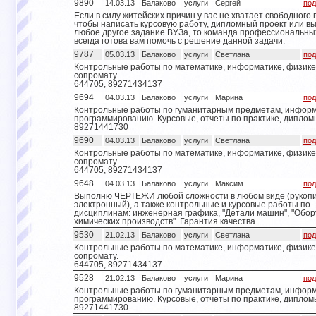
9890
14.03.13
Балаково
услуги
Сергей
под
Если в силу житейских причин у вас не хватает свободного 
чтобы написать курсовую работу, дипломный проект или в
любое другое задание ВУЗа, то команда профессиональны
всегда готова вам помочь с решение данной задачи.
9787
05.03.13
Балаково
услуги
Светлана
под
Контрольные работы по математике, информатике, физике,
сопромату.
644705, 89271434137
9694
04.03.13
Балаково
услуги
Марина
под
Контрольные работы по гуманитарным предметам, информ
программированию. Курсовые, отчеты по практике, диплом
89271441730
9690
04.03.13
Балаково
услуги
Светлана
под
Контрольные работы по математике, информатике, физике,
сопромату.
644705, 89271434137
9648
04.03.13
Балаково
услуги
Максим
под
Выполню ЧЕРТЕЖИ любой сложности в любом виде (рукоп
электронный), а также контрольные и курсовые работы по
дисциплинам: инженерная графика, "Детали машин", "Обо
химических производств". Гарантия качества.
9530
21.02.13
Балаково
услуги
Светлана
под
Контрольные работы по математике, информатике, физике,
сопромату.
644705, 89271434137
9528
21.02.13
Балаково
услуги
Марина
под
Контрольные работы по гуманитарным предметам, информ
программированию. Курсовые, отчеты по практике, диплом
89271441730