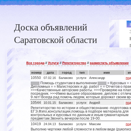
Доска объявлений
Саратовской области
Все города
//
Услуги
//
Репетиторство
//
разместить объявление
номер
дата
город
тип
имя
и
10550
07.02.16
Балаково
услуги
Александр
под
|||||||||| Помощь студентам в выполнении:|||||||||| = Курсовых = 
Дипломных = = Магистерских и др. работ = = Отчетов о прак
>>>Качественные авторские работы. >>>Проверяю на плаг
посредник. >>>Имею высшее образование, диплом с отлич
9 лет! Всегда рад помочь людям, которые дорожат своим в
10544
10.01.15
Балаково
услуги
Андрей
под
Репетиторство по истории и обществознанию -подготовка к
ЕГЭ,Фэпо,консультации,помощь в подборе материала для
контрольных и курсовых по данным и иным гуманитарным
предметам.Звонить вечером после 19-00.
10419
24.04.13
Балаково
услуги
Максим
под
Выполню чертежи любой сложности в любом виде (рукопис