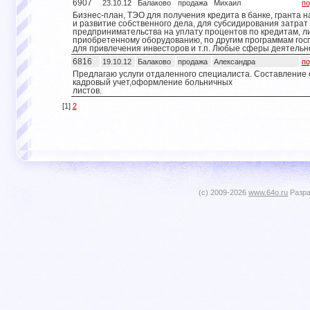
6907
23.10.12
Балаково
продажа
Михаил
по
Бизнес-план, ТЭО для получения кредита в банке, гранта н
и развитие собственного дела, для субсидирования затрат
предпринимательства на уплату процентов по кредитам, ли
приобретенному оборудованию, по другим программам гос
для привлечения инвесторов и т.п. Любые сферы деятельн
6816
19.10.12
Балаково
продажа
Александра
по
Предлагаю услуги отдаленного специалиста. Составление 
кадровый учет,оформление больничных
листов.
[1]
2
(c) 2009-2026
www.64o.ru
Разра