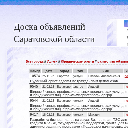
Доска объявлений
Саратовской области
Все города
//
Услуги
//
Юридические услуги
//
разместить объяв
номер
дата
город
тип
имя
и
10574
25.11.22
Саратов
услуги
Виталий Анатольевич
по
Судебный юрист адвокат по гражданским делам Азов
9545
21.02.13
Балаково
другое
Андрей
по
Широкий спектр профессиональных юридических услуг для
и юридических лиц. htpp//www/юристпрофи.орг.рф.
9544
21.02.13
Балаково
услуги
Андрей
по
Широкий спектр профессиональных юридических услуг для
и юридических лиц. htpp//www/юристпрофи.орг.рф.
9417
18.02.13
Балаково
услуги
Михаил
по
Разработка бизнес-планов на заказ. Бизнес-план, ТЭО для
кредита в банке, государственной поддержки, гранта, для 
администрации, по программе «Поддержка начинающих ф