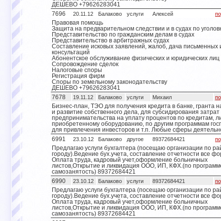
ДЕШЕВО +79626283041
7696
20.11.12
Балаково
услуги
Алексей
по
Правовая помощь
Защита на предварительном следствии и в судах по уголо
Представительство по гражданским делам в судах
Представительство в арбитражных судах
Составление исковых заявлений, жалоб, дача письменных 
консультаций
Абонентское обслуживание физических и юридических лиц
Сопровождение сделок
Налоговые споры
Регистрация фирм
Споры по земельному законодательству
ДЕШЕВО +79626283041
7678
19.11.12
Балаково
услуги
Михаил
по
Бизнес-план, ТЭО для получения кредита в банке, гранта н
и развитие собственного дела, для субсидирования затрат
предпринимательства на уплату процентов по кредитам, ли
приобретенному оборудованию, по другим программам гос
для привлечения инвесторов и т.п. Любые сферы деятельн
6991
23.10.12
Балаково
другое
89372684421
по
Предлагаю услуги бухгалтера (посещаю организации по ра
городу).Ведение бух.учета, составление отчетности все ф
Оплата труда, кадровый учет,оформление больничных
листов,Открытие и ликвидация ООО, ИП, КФХ.(по программ
самозанятость) 89372684421
6990
23.10.12
Балаково
услуги
89372684421
по
Предлагаю услуги бухгалтера (посещаю организации по ра
городу).Ведение бух.учета, составление отчетности все ф
Оплата труда, кадровый учет,оформление больничных
листов,Открытие и ликвидация ООО, ИП, КФХ.(по программ
самозанятость) 89372684421