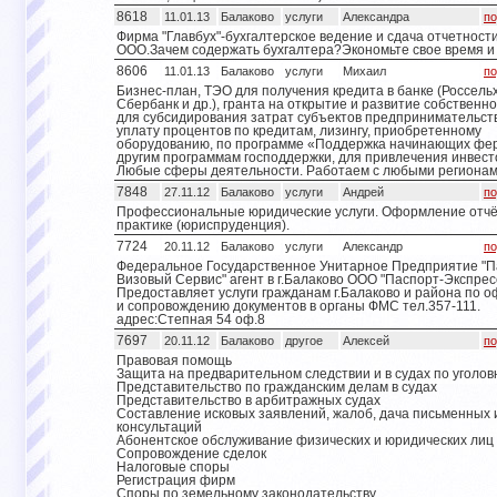
8618
11.01.13
Балаково
услуги
Александра
по
Фирма "Главбух"-бухгалтерское ведение и сдача отчетност
ООО.Зачем содержать бухгалтера?Экономьте свое время и 
8606
11.01.13
Балаково
услуги
Михаил
по
Бизнес-план, ТЭО для получения кредита в банке (Россель
Сбербанк и др.), гранта на открытие и развитие собственно
для субсидирования затрат субъектов предпринимательст
уплату процентов по кредитам, лизингу, приобретенному
оборудованию, по программе «Поддержка начинающих фер
другим программам господдержки, для привлечения инвесто
Любые сферы деятельности. Работаем с любыми регионам
7848
27.11.12
Балаково
услуги
Андрей
по
Профессиональные юридические услуги. Оформление отчё
практике (юриспруденция).
7724
20.11.12
Балаково
услуги
Александр
по
Федеральное Государственное Унитарное Предприятие "
Визовый Сервис" агент в г.Балаково ООО "Паспорт-Экспрес
Предоставляет услуги гражданам г.Балаково и района по
и сопровождению документов в органы ФМС тел.357-111.
адрес:Степная 54 оф.8
7697
20.11.12
Балаково
другое
Алексей
по
Правовая помощь
Защита на предварительном следствии и в судах по уголо
Представительство по гражданским делам в судах
Представительство в арбитражных судах
Составление исковых заявлений, жалоб, дача письменных 
консультаций
Абонентское обслуживание физических и юридических лиц
Сопровождение сделок
Налоговые споры
Регистрация фирм
Споры по земельному законодательству