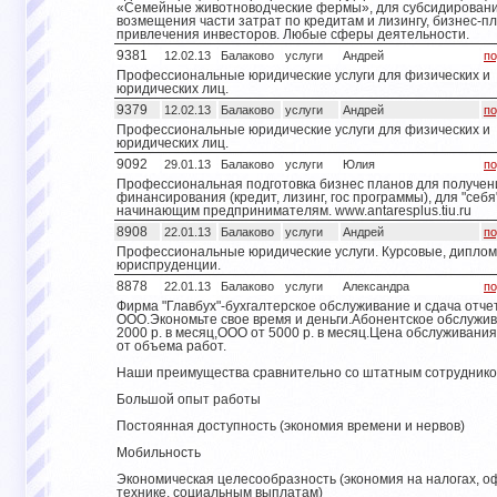
«Семейные животноводческие фермы», для субсидировани
возмещения части затрат по кредитам и лизингу, бизнес-п
привлечения инвесторов. Любые сферы деятельности.
9381
12.02.13
Балаково
услуги
Андрей
по
Профессиональные юридические услуги для физических и
юридических лиц.
9379
12.02.13
Балаково
услуги
Андрей
по
Профессиональные юридические услуги для физических и
юридических лиц.
9092
29.01.13
Балаково
услуги
Юлия
по
Профессиональная подготовка бизнес планов для получен
финансирования (кредит, лизинг, гос программы), для "себя
начинающим предпринимателям. www.antaresplus.tiu.ru
8908
22.01.13
Балаково
услуги
Андрей
по
Профессиональные юридические услуги. Курсовые, дипло
юриспруденции.
8878
22.01.13
Балаково
услуги
Александра
по
Фирма "Главбух"-бухгалтерское обслуживание и сдача отче
ООО.Экономьте свое время и деньги.Абонентское обслужи
2000 р. в месяц,ООО от 5000 р. в месяц.Цена обслуживани
от объема работ.
Наши преимущества сравнительно со штатным сотрудник
Большой опыт работы
Постоянная доступность (экономия времени и нервов)
Мобильность
Экономическая целесообразность (экономия на налогах, о
технике, социальным выплатам)