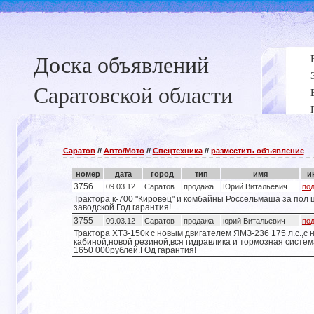
Доска объявлений
Саратовской области
Саратов
//
Авто/Мото
//
Спецтехника
//
разместить объявление
номер
дата
город
тип
имя
и
3756
09.03.12
Саратов
продажа
Юрий Витальевич
по
Трактора к-700 "Кировец" и комбайны Россельмаша за пол 
заводской Год гарантия!
3755
09.03.12
Саратов
продажа
юрий Витальевич
по
Трактора ХТЗ-150к с новым двигателем ЯМЗ-236 175 л.с.,с 
кабиной,новой резиной,вся гидравлика и тормозная систем
1650 000рублей.ГОд гарантия!