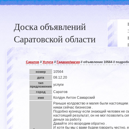
Доска объявлений
Саратовской области
Саратов
//
Услуги
//
Гадание/магия
// объявление 10564 // подроб
10564
номер
08.12.20
дата
тип
услуги
предложения
Саратов
город
Колдун Антон Самарский
имя
Раньше колдовство и магия были настоящим
никак сейчас бизнесом .
Подобно кузнецу если знающий человек не см
настоящий результат, он не мог позволить се
деньги за работу.
Давайте это возродим обратно .
И хотя бы мы с вами будем говорить честно, е