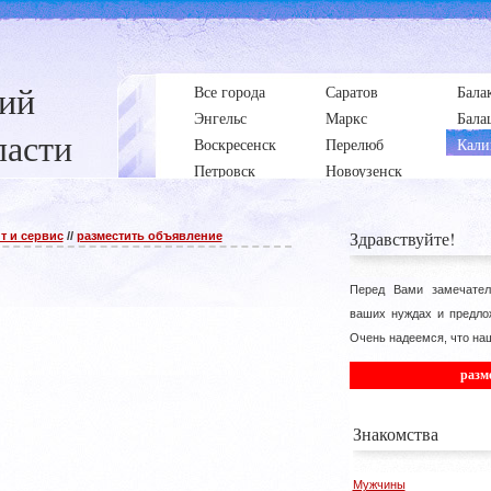
ний
Все города
Саратов
Бала
Энгельс
Маркс
Бала
ласти
Воскресенск
Перелюб
Кали
Петровск
Новоузенск
Здравствуйте!
т и сервис
//
разместить объявление
Перед Вами замечател
ваших нуждах и предло
Очень надеемся, что наш
разм
Знакомства
Мужчины