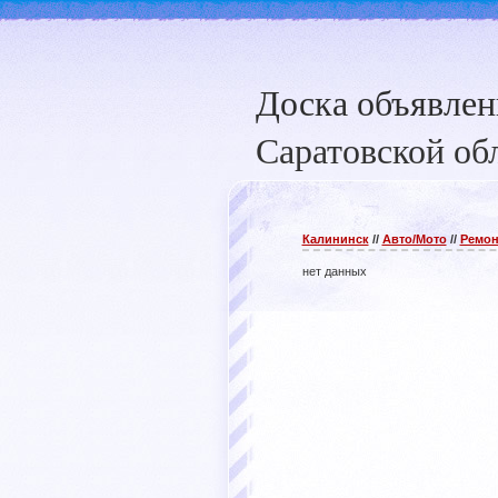
Доска объявле
Саратовской об
Калининск
//
Авто/Мото
//
Ремон
нет данных