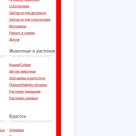
Спецтехника
Запчасти для авто/мото
в
Запчасти для спецтехники
Мотоциклы
Ремонт и сервис
Другое
Животные и растения
Кошки/Собаки
Другие животные
Зоотовары и зооуслуги
Пропал/Найден питомец
Растения домашние
Растения садовые
Красота
еса
Здоровье