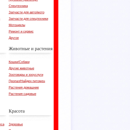
Спецтехника
Запчасти для авто/мото
в
Запчасти для спецтехники
Мотоциклы
Ремонт и сервис
Другое
Животные и растения
Кошки/Собаки
Другие животные
Зоотовары и зооуслуги
Пропал/Найден питомец
Растения домашние
Растения садовые
Красота
еса
Здоровье