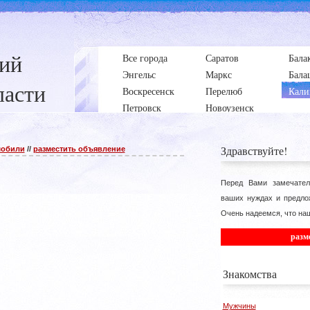
ний
Все города
Саратов
Бала
Энгельс
Маркс
Бала
ласти
Воскресенск
Перелюб
Кали
Петровск
Новоузенск
Здравствуйте!
мобили
//
разместить объявление
Перед Вами замечател
ваших нуждах и предло
Очень надеемся, что наш
разм
Знакомства
Мужчины