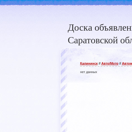
Доска объявле
Саратовской об
Калининск
//
Авто/Мото
//
Авто
нет данных