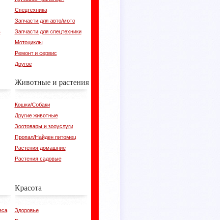
Спецтехника
Запчасти для авто/мото
в
Запчасти для спецтехники
Мотоциклы
Ремонт и сервис
Другое
Животные и растения
Кошки/Собаки
Другие животные
Зоотовары и зооуслуги
Пропал/Найден питомец
Растения домашние
Растения садовые
Красота
еса
Здоровье