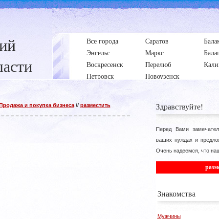
ний
Все города
Саратов
Бала
Энгельс
Маркс
Бала
ласти
Воскресенск
Перелюб
Кали
Петровск
Новоузенск
Здравствуйте!
Продажа и покупка бизнеса
//
разместить
Перед Вами замечател
ваших нуждах и предло
Очень надеемся, что наш
разм
Знакомства
Мужчины