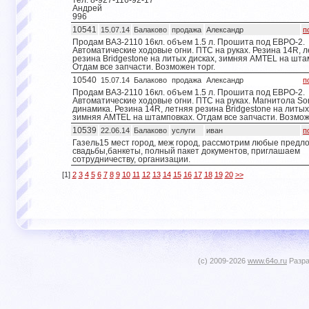
тел. 8-927-116-92-17
Андрей
996
10541
15.07.14
Балаково
продажа
Александр
п
Продам ВАЗ-2110 16кл. объем 1.5 л. Прошита под ЕВРО-2.
Автоматические ходовые огни. ПТС на руках. Резина 14R, 
резина Bridgestone на литых дисках, зимняя AMTEL на шта
Отдам все запчасти. Возможен торг.
10540
15.07.14
Балаково
продажа
Александр
п
Продам ВАЗ-2110 16кл. объем 1.5 л. Прошита под ЕВРО-2.
Автоматические ходовые огни. ПТС на руках. Магнитола Son
динамика. Резина 14R, летняя резина Bridgestone на литых
зимняя AMTEL на штамповках. Отдам все запчасти. Возмож
10539
22.06.14
Балаково
услуги
иван
п
Газель15 мест город, меж город, рассмотрим любые предл
свадьбы,банкеты, полный пакет документов, приглашаем
сотрудничеству, организации.
[1]
2
3
4
5
6
7
8
9
10
11
12
13
14
15
16
17
18
19
20
>>
(c) 2009-2026
www.64o.ru
Разра