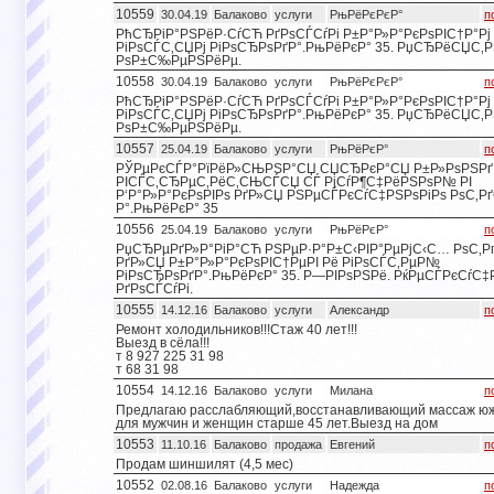
10559
30.04.19
Балаково
услуги
РњРёРєРєР°
п
РћСЂРіР°РЅРёР·СѓСЋ РґРѕСЃСѓРі Р±Р°Р»Р°РєРѕРІС†Р°Рј
РіРѕСЃС‚СЏРј РіРѕСЂРѕРґР°.РњРёРєР° 35. РџСЂРёСЏС‚
РѕР±С‰РµРЅРёРµ.
10558
30.04.19
Балаково
услуги
РњРёРєРєР°
п
РћСЂРіР°РЅРёР·СѓСЋ РґРѕСЃСѓРі Р±Р°Р»Р°РєРѕРІС†Р°Рј
РіРѕСЃС‚СЏРј РіРѕСЂРѕРґР°.РњРёРєР° 35. РџСЂРёСЏС‚
РѕР±С‰РµРЅРёРµ.
10557
25.04.19
Балаково
услуги
РњРёРєР°
п
РЎРµРєСЃР°РїРёР»СЊРЅР°СЏ СЏСЂРєР°СЏ Р±Р»РѕРЅРґ
РІСЃС‚СЂРµС‚РёС‚СЊСЃСЏ СЃ РјСѓР¶С‡РёРЅРѕР№ РІ
Р‘Р°Р»Р°РєРѕРІРѕ РґР»СЏ РЅРµСЃРєСѓС‡РЅРѕРіРѕ РѕС‚Р
Р°.РњРёРєР° 35
10556
25.04.19
Балаково
услуги
РњРёРєР°
п
РџСЂРµРґР»Р°РіР°СЋ РЅРµР·Р°Р±С‹РІР°РµРјС‹С… РѕС‚
РґР»СЏ Р±Р°Р»Р°РєРѕРІС†РµРІ Рё РіРѕСЃС‚РµР№
РіРѕСЂРѕРґР°.РњРёРєР° 35. Р—РІРѕРЅРё. РќРµСЃРєСѓС
РґРѕСЃСѓРі.
10555
14.12.16
Балаково
услуги
Александр
п
Ремонт холодильников!!!Стаж 40 лет!!!
Выезд в сёла!!!
т 8 927 225 31 98
т 68 31 98
10554
14.12.16
Балаково
услуги
Милана
п
Предлагаю расслабляющий,восстанавливающий массаж юж
для мужчин и женщин старше 45 лет.Выезд на дом
10553
11.10.16
Балаково
продажа
Евгений
п
Продам шиншилят (4,5 мес)
10552
02.08.16
Балаково
услуги
Надежда
п