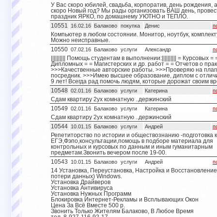
У Вас скоро юбилей, свадьба, корпоратив, день рождения, 
скоро Новый год? Мы рады организовать ВАШ день, прове
праздник ЯРКО, по домашнему УЮТНО и ТЕПЛО.
10551
16.02.16
Балаково
покупка
Денис
п
Компьютер в любом состоянии. Монитор, ноутбук, комплек
Можно неисправные.
10550
07.02.16
Балаково
услуги
Александр
п
|||||||||| Помощь студентам в выполнении:|||||||||| = Курсовых = 
Дипломных = = Магистерских и др. работ = = Отчетов о прак
>>>Качественные авторские работы. >>>Проверяю на плаг
посредник. >>>Имею высшее образование, диплом с отлич
9 лет! Всегда рад помочь людям, которые дорожат своим в
10548
02.01.16
Балаково
услуги
Катерина
п
Сдам квартиру 2ух комнатную ..держинский
10549
02.01.16
Балаково
услуги
Катерина
п
Сдам квартиру 2ух комнатную ..держинский
10544
10.01.15
Балаково
услуги
Андрей
п
Репетиторство по истории и обществознанию -подготовка к
ЕГЭ,Фэпо,консультации,помощь в подборе материала для
контрольных и курсовых по данным и иным гуманитарным
предметам.Звонить вечером после 19-00.
10543
10.01.15
Балаково
услуги
Андрей
п
14 Установка, Переустановка, Настройка и Восстановление
потери данных) Windows.
Установка Драйверов
Установка Антивируса
Установка Нужных Программ
Блокировка Интернет-Рекламы и Всплывающих Окон
Цена За Всё Вместе 500 р.
Звонить Только Жителям Балаково, В Любое Время