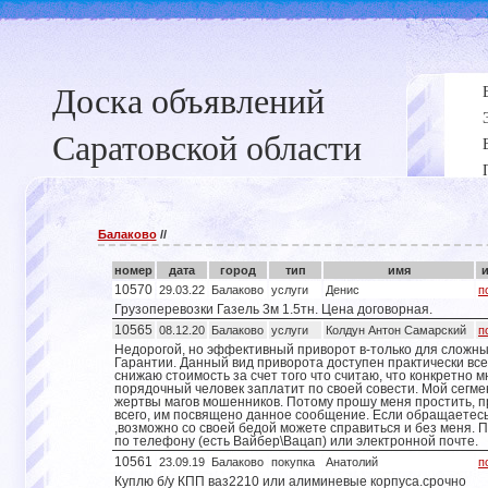
Доска объявлений
Саратовской области
Балаково
//
номер
дата
город
тип
имя
10570
29.03.22
Балаково
услуги
Денис
п
Грузоперевозки Газель 3м 1.5тн. Цена договорная.
10565
08.12.20
Балаково
услуги
Колдун Антон Самарский
п
Недорогой, но эффективный приворот в-только для сложны
Гарантии. Данный вид приворота доступен практически вс
снижаю стоимость за счет того что считаю, что конкретно 
порядочный человек заплатит по своей совести. Мой сегмен
жертвы магов мошенников. Потому прошу меня простить, 
всего, им посвящено данное сообщение. Если обращаетес
,возможно со своей бедой можете справиться и без меня. 
по телефону (есть Вайбер\Вацап) или электронной почте.
10561
23.09.19
Балаково
покупка
Анатолий
п
Куплю б/у КПП ваз2210 или алиминевые корпуса.срочно