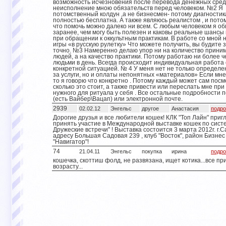
возможность исчезновения после перевода денежных средс
неисполнение мною обязательств перед человеком. №2 Я
потомственный колдун ,а не бизнесмен- потому диагностик
полностью бесплатна. А также являюсь реалистом , и пот
что помочь можно далеко ни всем. С любым человеком я о
заранее, чем могу быть полезен и каковы реальные шансы 
при обращении к оккультным практикам. В работе со мной 
игры «в русскую рулетку» Что можете получить, вы будите 
точно. №3 Намеренно делаю упор ни на количество прин
людей, а на качество практики. Потому работаю ни более ч
людьми в день. Всегда происходит индивидуальная работа 
конкретной ситуацией. № 4 У меня нет не только определ
за услуги, но и оплаты непонятных «материалов» Если мне
то я говорю что конкретно . Потому каждый может сам пос
сколько это стоит, а также привести или переслать мне при
нужного для ритуала у себя . Все остальные подробности 
(есть Вайбер\Вацап) или электронной почте.
2939
02.02.12
Энгельс
другое
Анастасия
подро
Дорогие друзья и все любители кошек! КЛК "Топ Лайн" при
принять участие в Международной выставке кошек по сист
Дружеские встречи" ! Выставка состоится 3 марта 2012г. г.С
адресу Большая Садовая 239 , клуб "Восток", район Бизне
"Навигатор"!
74
21.04.11
Энгельс
покупка
ирина
подро
кошечка, скоттиш фолд, не развязана, ищет котика...все пр
возрасту...