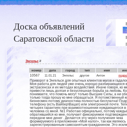
Доска объявлений
Саратовской области
Энгельс
//
номер
дата
город
тип
имя
ин
10567
11.01.21
Энгельс
другое
Антон
подро
Приворот в Энгельсе для опытных клиентов магов и гадалок
Моя работа для людей уже очень хорошо разбирающихся 
экстрасенсах и их методах воздействий. Иначе говоря, ко 
привести лишь долгая и безуспешная борьба за любовь. Ко
понимаете, что помочь могут только Высшие Силы, а ни о
только тогда прошу ко мне обращаться. Я потомственный ко
бизнесмен-потому диагностика полностью бесплатна! Под
телефону (есть Вайбер\Вацап) или электронной почте. Теп
четырех гарантиях при взаимоотношении нуждающегося в
человека со мной. №1 Работаю официально, потому кажды
обратившийся ко мне, получает фиксируемое подтвержден
передаче мне денег . Делается это через получения чека
формируемого в приложении «Мой налог», так как являюсь
зарегистрированным самозанятым гражданином. Это искл