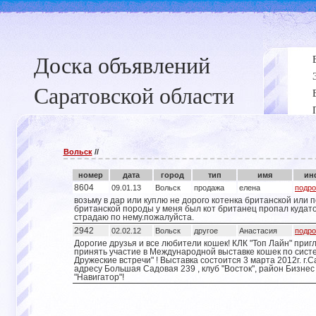
Доска объявлений
Саратовской области
Вольск
//
номер
дата
город
тип
имя
ин
8604
09.01.13
Вольск
продажа
елена
подро
возьму в дар или куплю не дорого котенка британской или 
британской породы у меня был кот британец пропал кудато
страдаю по нему.пожалуйста.
2942
02.02.12
Вольск
другое
Анастасия
подро
Дорогие друзья и все любители кошек! КЛК "Топ Лайн" при
принять участие в Международной выставке кошек по сист
Дружеские встречи" ! Выставка состоится 3 марта 2012г. г.С
адресу Большая Садовая 239 , клуб "Восток", район Бизне
"Навигатор"!