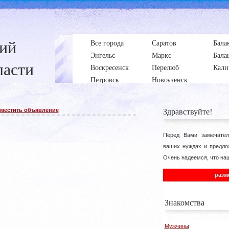
ний
Все города
Саратов
Бала
Энгельс
Маркс
Бала
ласти
Воскресенск
Перелюб
Кали
Петровск
Новоузенск
Здравствуйте!
зместить объявление
Перед Вами замечател
ваших нуждах и предло
Очень надеемся, что наш
разм
Знакомства
Мужчины