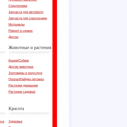
Спецтехника
Запчасти для авто/мото
в
Запчасти для спецтехники
Мотоциклы
Ремонт и сервис
Другое
Животные и растения
Кошки/Собаки
Другие животные
Зоотовары и зооуслуги
Пропал/Найден питомец
Растения домашние
Растения садовые
Красота
еса
Здоровье