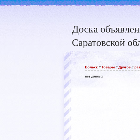
Доска объявле
Саратовской об
Вольск
//
Товары
//
Другое
//
ра
нет данных