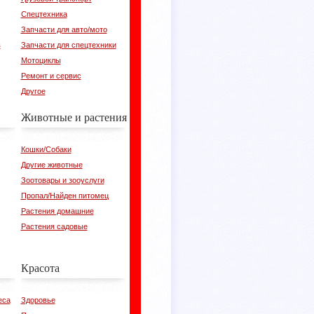
Спецтехника
Запчасти для авто/мото
в
Запчасти для спецтехники
Мотоциклы
Ремонт и сервис
Другое
Животные и растения
Кошки/Собаки
Другие животные
Зоотовары и зооуслуги
Пропал/Найден питомец
Растения домашние
Растения садовые
Красота
еса
Здоровье