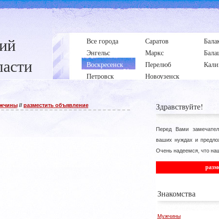
ний
Все города
Саратов
Бала
Энгельс
Маркс
Бала
ласти
Воскресенск
Перелюб
Кали
Петровск
Новоузенск
Здравствуйте!
жчины
//
разместить объявление
Перед Вами замечател
ваших нуждах и предло
Очень надеемся, что наш
разм
Знакомства
Мужчины